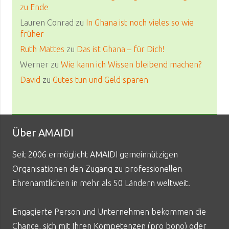
zu Ende
Lauren Conrad
zu
In Ghana ist noch vieles so wie
früher
Ruth Mattes
zu
Das ist Ghana – für Dich!
Werner
zu
Wie kann ich Wissen bleibend machen?
David
zu
Gutes tun und Geld sparen
Über AMAIDI
Seit 2006 ermöglicht AMAIDI gemeinnützigen
Organisationen den Zugang zu professionellen
Ehrenamtlichen in mehr als 50 Ländern weltweit.
Engagierte Person und Unternehmen bekommen die
Chance, sich mit Ihren Kompetenzen (pro bono) oder