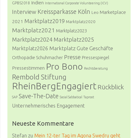
Indien
GPBS2018
International Corporate Volunteering (ICV)
Kreissparkasse Köln
Interview
Marketplace
Leo
Marktplatz2019
2021
Marktplatz2020
Marktplatz2021
Marktplatz2023
Marktplatz2024
Marktplatz2025
Marktplatz Gute Geschäfte
Marktplatz2026
Presse
Orthopädie Schuhmacher
Pressespiegel
Pro Bono
Pressestimmen
Rechtsberatung
Rembold Stiftung
RheinBergEngagiert
Rückblick
Save-The-Date
SAP
Social Sabbatical
Taproot
Unternehmerisches Engagement
Neueste Kommentare
Stefan
zu
Mein 12-ter Tag im Agona Swedru geht