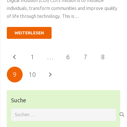
Digital Inclusion (CDI) CDI’s mission is to mobilize
individuals, transform communities and improve quality
of life through technology. This is…
WEITERLESEN
1
…
6
7
8
9
10
Suche
Suchen
nach: