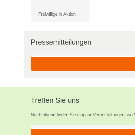
Freiwillige in Aktion
Pressemitteilungen
Premiere: Erster „Marktplatz
für gute Geschäfte“
Oberberg – Bei der Veranstaltung im
Drabenderhöher Stadtteilhaus vereinbarten
Protagonisten…
Treffen Sie uns
Nachfolgend finden Sie einpaar Veranstaltungen, wo 