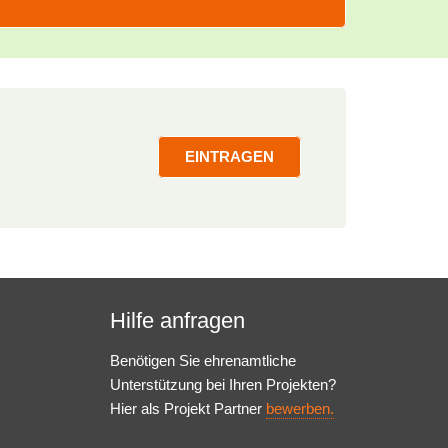
Marktplatz Gute Geschäfte
RBK 2025
Am 19. Mai 2025 bringen wir wieder
gemeinnützige Organisationen und…
EINTRAGEN
Hilfe anfragen
Benötigen Sie ehrenamtliche
Unterstützung bei Ihren Projekten?
Hier als Projekt Partner
bewerben.