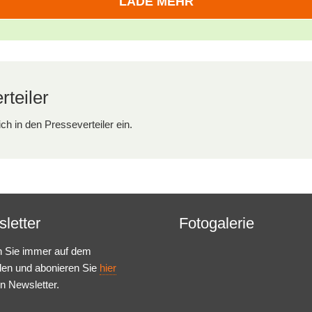
LADE MEHR
Marktplatz Gute Geschäfte
RBK 2026
Am 07. Mai 2026 bringen wir wieder
gemeinnützige Organisationen und…
teiler
ich in den Presseverteiler ein.
letter
Fotogalerie
n Sie immer auf dem
den und abonieren Sie
hier
n Newsletter.