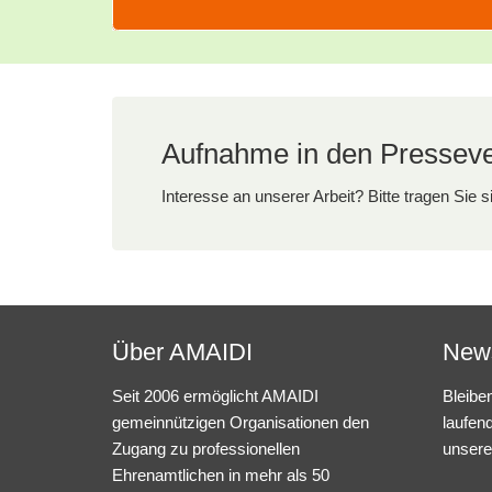
Marktplatz für gute Geschäfte
OBK 2026
Wir freuen uns sehr, Sie zu unserem ersten
Marktplatz für…
Aufnahme in den Pressever
Interesse an unserer Arbeit? Bitte tragen Sie s
Über AMAIDI
News
Seit 2006 ermöglicht AMAIDI
Bleibe
gemeinnützigen Organisationen den
laufen
Zugang zu professionellen
unsere
Ehrenamtlichen in mehr als 50