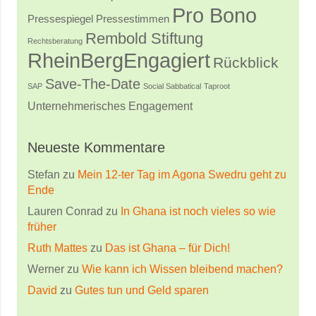
Pro Bono
Pressestimmen
Pressespiegel
Rembold Stiftung
Rechtsberatung
RheinBergEngagiert
Rückblick
Save-The-Date
SAP
Social Sabbatical
Taproot
Unternehmerisches Engagement
Neueste Kommentare
Stefan
zu
Mein 12-ter Tag im Agona Swedru geht zu
Ende
Lauren Conrad
zu
In Ghana ist noch vieles so wie
früher
Ruth Mattes
zu
Das ist Ghana – für Dich!
Werner
zu
Wie kann ich Wissen bleibend machen?
David
zu
Gutes tun und Geld sparen