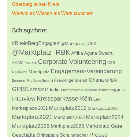
Oberbergischen Kreis
Wertvolles Wissen als Ware tauschen
Schlagwörter
#RheinBergEngagiert
@Marktplatz_OBK
@Marktplatz_RBK
Afrika
Agona Swedru
Corporate Volunteering
AMAIDI
CSR
Auszeit
Engagement-Vereinbarung
digitaler Marktplatz
Ghana
Freiwilligendienst
GPBN
European Pro Bono Summit
GPBS
Indien
GPBS2018
International Corporate Volunteering (ICV)
Kreissparkasse Köln
Interview
Leo
Marktplatz2019
Marketplace 2021
Marktplatz2020
Marktplatz2021
Marktplatz2024
Marktplatz2023
Marktplatz2025
Marktplatz2026
Marktplatz Gute
Presse
Geschäfte
Orthopädie Schuhmacher