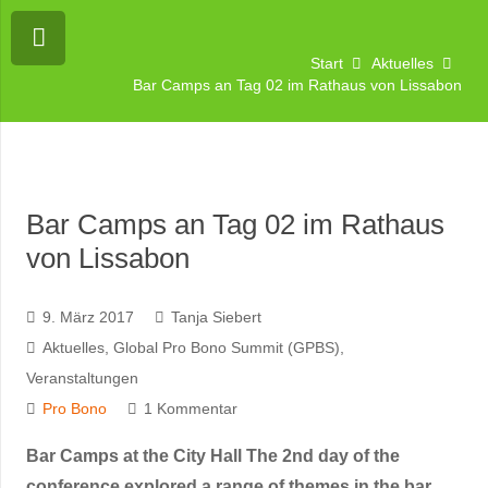
Start
Aktuelles
Bar Camps an Tag 02 im Rathaus von Lissabon
Bar Camps an Tag 02 im Rathaus
von Lissabon
9. März 2017
Tanja Siebert
Aktuelles
,
Global Pro Bono Summit (GPBS)
,
Veranstaltungen
Pro Bono
1
Kommentar
Bar Camps at the City Hall The 2nd day of the
conference explored a range of themes in the bar