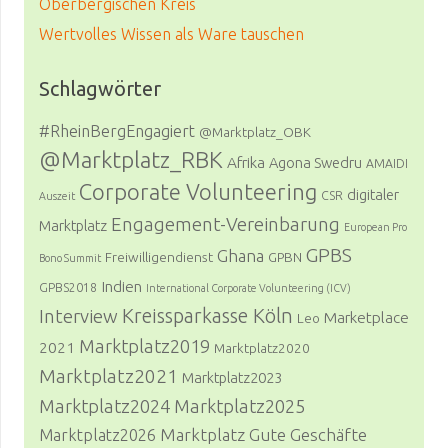
Oberbergischen Kreis
Wertvolles Wissen als Ware tauschen
Schlagwörter
#RheinBergEngagiert
@Marktplatz_OBK
@Marktplatz_RBK
Afrika
Agona Swedru
AMAIDI
Corporate Volunteering
digitaler
CSR
Auszeit
Engagement-Vereinbarung
Marktplatz
European Pro
GPBS
Ghana
Freiwilligendienst
GPBN
Bono Summit
Indien
GPBS2018
International Corporate Volunteering (ICV)
Kreissparkasse Köln
Interview
Marketplace
Leo
Marktplatz2019
2021
Marktplatz2020
Marktplatz2021
Marktplatz2023
Marktplatz2024
Marktplatz2025
Marktplatz Gute Geschäfte
Marktplatz2026