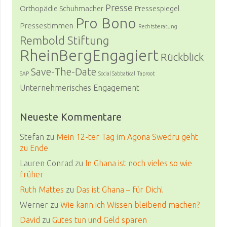
Presse
Orthopädie Schuhmacher
Pressespiegel
Pro Bono
Pressestimmen
Rechtsberatung
Rembold Stiftung
RheinBergEngagiert
Rückblick
Save-The-Date
SAP
Social Sabbatical
Taproot
Unternehmerisches Engagement
Neueste Kommentare
Stefan
zu
Mein 12-ter Tag im Agona Swedru geht
zu Ende
Lauren Conrad
zu
In Ghana ist noch vieles so wie
früher
Ruth Mattes
zu
Das ist Ghana – für Dich!
Werner
zu
Wie kann ich Wissen bleibend machen?
David
zu
Gutes tun und Geld sparen