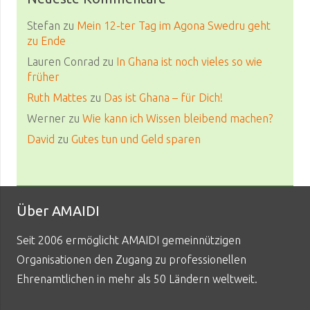
Stefan
zu
Mein 12-ter Tag im Agona Swedru geht
zu Ende
Lauren Conrad
zu
In Ghana ist noch vieles so wie
früher
Ruth Mattes
zu
Das ist Ghana – für Dich!
Werner
zu
Wie kann ich Wissen bleibend machen?
David
zu
Gutes tun und Geld sparen
Über AMAIDI
Seit 2006 ermöglicht AMAIDI gemeinnützigen
Organisationen den Zugang zu professionellen
Ehrenamtlichen in mehr als 50 Ländern weltweit.