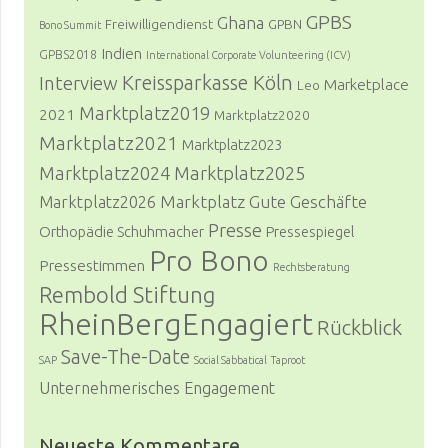
GPBS
Ghana
Freiwilligendienst
GPBN
Bono Summit
Indien
GPBS2018
International Corporate Volunteering (ICV)
Kreissparkasse Köln
Interview
Marketplace
Leo
Marktplatz2019
2021
Marktplatz2020
Marktplatz2021
Marktplatz2023
Marktplatz2024
Marktplatz2025
Marktplatz Gute Geschäfte
Marktplatz2026
Presse
Orthopädie Schuhmacher
Pressespiegel
Pro Bono
Pressestimmen
Rechtsberatung
Rembold Stiftung
RheinBergEngagiert
Rückblick
Save-The-Date
SAP
Social Sabbatical
Taproot
Unternehmerisches Engagement
Neueste Kommentare