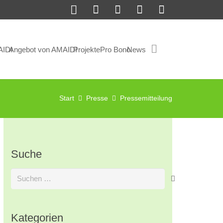
AIDI
Angebot von AMAIDI
Projekte
Pro Bono
News
Start
Presse
Pressemitteilung
Suche
Suchen
nach:
Kategorien