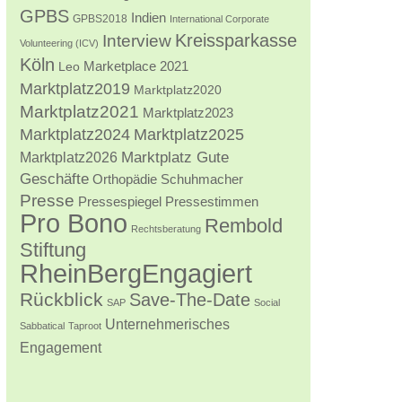
GPBS
Indien
GPBS2018
International Corporate
Kreissparkasse
Interview
Volunteering (ICV)
Köln
Marketplace 2021
Leo
Marktplatz2019
Marktplatz2020
Marktplatz2021
Marktplatz2023
Marktplatz2024
Marktplatz2025
Marktplatz2026
Marktplatz Gute
Geschäfte
Orthopädie Schuhmacher
Presse
Pressestimmen
Pressespiegel
Pro Bono
Rembold
Rechtsberatung
Stiftung
RheinBergEngagiert
Rückblick
Save-The-Date
SAP
Social
Unternehmerisches
Sabbatical
Taproot
Engagement