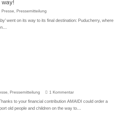
 way!
,
Presse
,
Pressemitteilung
 baby’ went on its way to its final destination: Puducherry, where
ren…
esse
,
Pressemitteilung
1
Kommentar
hanks to your financial contribution AMAIDI could order a
sport old people and children on the way to…