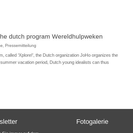
the dutch program Wereldhulpweken
se
,
Pressemitteilung
called ‘Xplore!’, the Dutch organization JoHo organizes the
 summer vacation period, Dutch young idealists can thus
letter
Fotogalerie