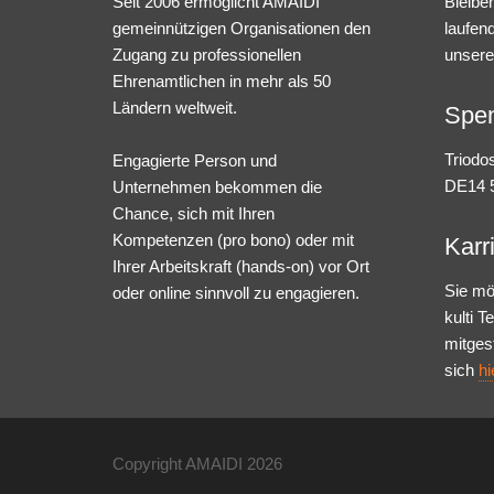
Seit 2006 ermöglicht AMAIDI
Bleibe
gemeinnützigen Organisationen den
laufen
Zugang zu professionellen
unsere
Ehrenamtlichen in mehr als 50
Ländern weltweit.
Spe
Triodo
Engagierte Person und
DE14 5
Unternehmen bekommen die
Chance, sich mit Ihren
Kompetenzen (pro bono) oder mit
Karr
Ihrer Arbeitskraft (hands-on) vor Ort
Sie mö
oder online sinnvoll zu engagieren.
kulti 
mitges
sich
hi
Copyright AMAIDI
2026