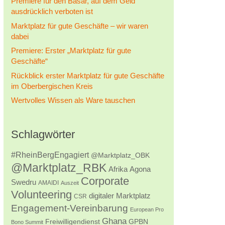
Premiere für den Basar, auf dem Geld
ausdrücklich verboten ist
Marktplatz für gute Geschäfte – wir waren
dabei
Premiere: Erster „Marktplatz für gute
Geschäfte“
Rückblick erster Marktplatz für gute Geschäfte
im Oberbergischen Kreis
Wertvolles Wissen als Ware tauschen
Schlagwörter
#RheinBergEngagiert
@Marktplatz_OBK
@Marktplatz_RBK
Afrika
Agona
Corporate
Swedru
AMAIDI
Auszeit
Volunteering
digitaler Marktplatz
CSR
Engagement-Vereinbarung
European Pro
Ghana
Freiwilligendienst
GPBN
Bono Summit