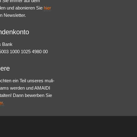
n Sie immer auf dem
den und abonieren Sie
hier
n Newsletter.
ndenkonto
s Bank
003 1000 1025 4980 00
iere
chten ein Teil unseres muli-
Teams werden und AMAIDI
talten! Dann bewerben Sie
er.