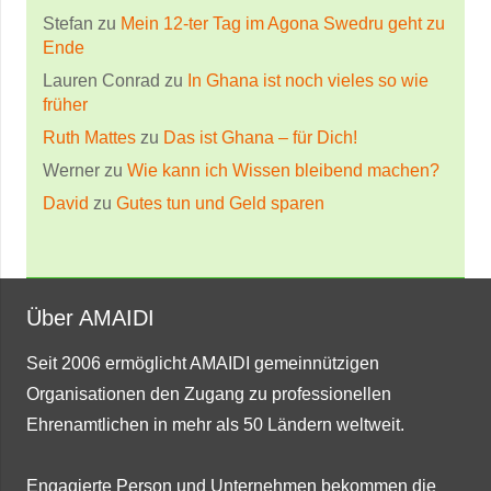
Stefan
zu
Mein 12-ter Tag im Agona Swedru geht zu
Ende
Lauren Conrad
zu
In Ghana ist noch vieles so wie
früher
Ruth Mattes
zu
Das ist Ghana – für Dich!
Werner
zu
Wie kann ich Wissen bleibend machen?
David
zu
Gutes tun und Geld sparen
Über AMAIDI
Seit 2006 ermöglicht AMAIDI gemeinnützigen
Organisationen den Zugang zu professionellen
Ehrenamtlichen in mehr als 50 Ländern weltweit.
Engagierte Person und Unternehmen bekommen die