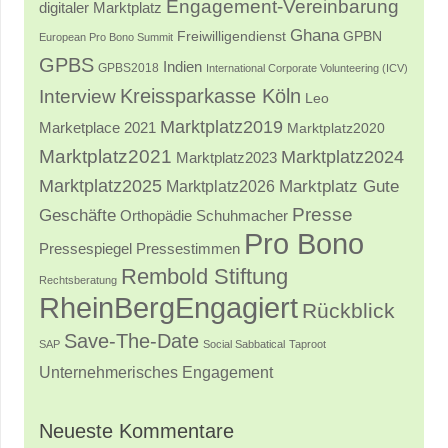
Engagement-Vereinbarung
digitaler Marktplatz
Ghana
Freiwilligendienst
GPBN
European Pro Bono Summit
GPBS
Indien
GPBS2018
International Corporate Volunteering (ICV)
Kreissparkasse Köln
Interview
Leo
Marktplatz2019
Marketplace 2021
Marktplatz2020
Marktplatz2021
Marktplatz2024
Marktplatz2023
Marktplatz2025
Marktplatz2026
Marktplatz Gute
Presse
Geschäfte
Orthopädie Schuhmacher
Pro Bono
Pressestimmen
Pressespiegel
Rembold Stiftung
Rechtsberatung
RheinBergEngagiert
Rückblick
Save-The-Date
SAP
Social Sabbatical
Taproot
Unternehmerisches Engagement
Neueste Kommentare