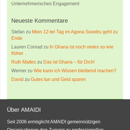
Unternehmerisches Engagement
Neueste Kommentare
Stefan
zu
Mein 12-ter Tag im Agona Swedru geht zu
Ende
Lauren Conrad
zu
In Ghana ist noch vieles so wie
früher
Ruth Mattes
zu
Das ist Ghana – für Dich!
Werner
zu
Wie kann ich Wissen bleibend machen?
David
zu
Gutes tun und Geld sparen
Über AMAIDI
Seit 2006 ermöglicht AMAIDI gemeinnützigen
Organisationen den Zugang zu professionellen