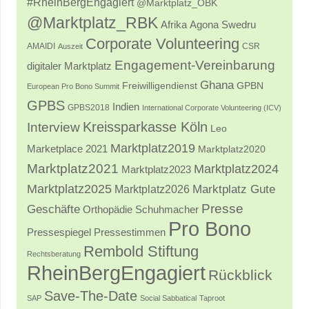
#RheinBergEngagiert
@Marktplatz_OBK
@Marktplatz_RBK
Afrika
Agona Swedru
Corporate Volunteering
AMAIDI
CSR
Auszeit
Engagement-Vereinbarung
digitaler Marktplatz
Ghana
Freiwilligendienst
GPBN
European Pro Bono Summit
GPBS
Indien
GPBS2018
International Corporate Volunteering (ICV)
Kreissparkasse Köln
Interview
Leo
Marktplatz2019
Marketplace 2021
Marktplatz2020
Marktplatz2021
Marktplatz2024
Marktplatz2023
Marktplatz2025
Marktplatz2026
Marktplatz Gute
Presse
Geschäfte
Orthopädie Schuhmacher
Pro Bono
Pressestimmen
Pressespiegel
Rembold Stiftung
Rechtsberatung
RheinBergEngagiert
Rückblick
Save-The-Date
SAP
Social Sabbatical
Taproot