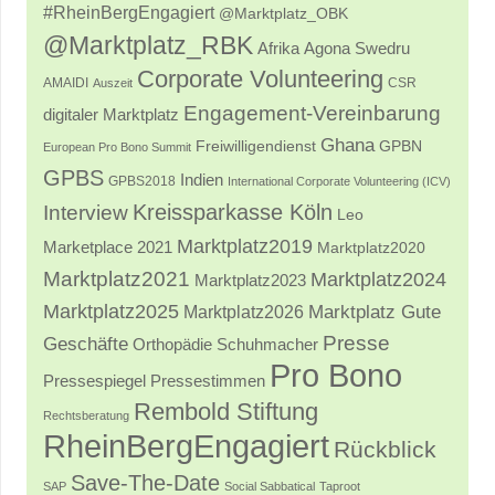
#RheinBergEngagiert
@Marktplatz_OBK
@Marktplatz_RBK
Afrika
Agona Swedru
Corporate Volunteering
AMAIDI
CSR
Auszeit
Engagement-Vereinbarung
digitaler Marktplatz
Ghana
Freiwilligendienst
GPBN
European Pro Bono Summit
GPBS
Indien
GPBS2018
International Corporate Volunteering (ICV)
Kreissparkasse Köln
Interview
Leo
Marktplatz2019
Marketplace 2021
Marktplatz2020
Marktplatz2021
Marktplatz2024
Marktplatz2023
Marktplatz2025
Marktplatz2026
Marktplatz Gute
Presse
Geschäfte
Orthopädie Schuhmacher
Pro Bono
Pressestimmen
Pressespiegel
Rembold Stiftung
Rechtsberatung
RheinBergEngagiert
Rückblick
Save-The-Date
SAP
Social Sabbatical
Taproot