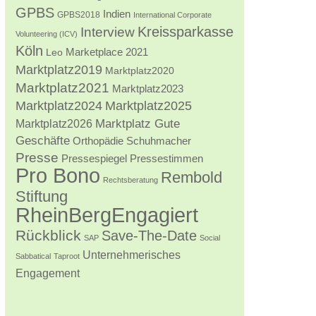
GPBS
Indien
GPBS2018
International Corporate
Kreissparkasse
Interview
Volunteering (ICV)
Köln
Marketplace 2021
Leo
Marktplatz2019
Marktplatz2020
Marktplatz2021
Marktplatz2023
Marktplatz2024
Marktplatz2025
Marktplatz2026
Marktplatz Gute
Geschäfte
Orthopädie Schuhmacher
Presse
Pressestimmen
Pressespiegel
Pro Bono
Rembold
Rechtsberatung
Stiftung
RheinBergEngagiert
Rückblick
Save-The-Date
SAP
Social
Unternehmerisches
Sabbatical
Taproot
Engagement