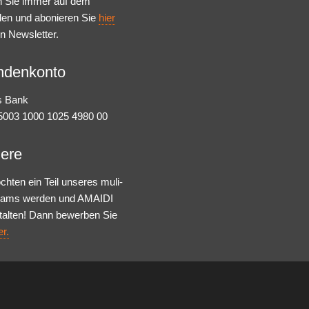
n Sie immer auf dem
den und abonieren Sie
hier
n Newsletter.
ndenkonto
s Bank
003 1000 1025 4980 00
iere
chten ein Teil unseres muli-
Teams werden und AMAIDI
talten! Dann bewerben Sie
er.