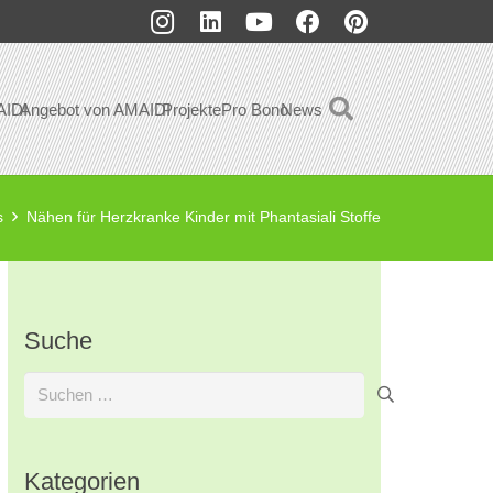
AIDI
Angebot von AMAIDI
Projekte
Pro Bono
News
s
Nähen für Herzkranke Kinder mit Phantasiali Stoffe
Suche
Suchen
nach:
Kategorien