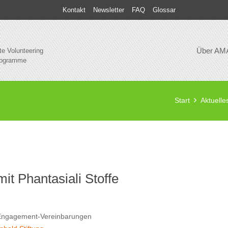
Kontakt
Newsletter
FAQ
Glossar
Über AM
te Volunteering
rogramme
Start
Aktuelle
it Phantasiali Stoffe
Engagement-Vereinbarungen