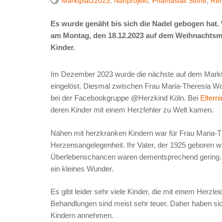
Marktplatz2023
,
Nähprojekt
,
Phantasiali Stoffe
,
Rem
Es wurde genäht bis sich die Nadel gebogen hat.
am Montag, den 18.12.2023 auf dem Weihnachtsma
Kinder.
Im Dezember 2023 wurde die nächste auf dem Markt
eingelöst. Diesmal zwischen Frau Maria-Theresia Wo
bei der Facebookgruppe @Herzkind Köln. Bei
Eltern
deren Kinder mit einem Herzfehler zu Welt kamen.
Nähen mit herzkranken Kindern war für Frau Maria-T
Herzensangelegenheit. Ihr Vater, der 1925 geboren w
Überlebenschancen waren dementsprechend gering. De
ein kleines Wunder.
Es gibt leider sehr viele Kinder, die mit einem Herzl
Behandlungen sind meist sehr teuer. Daher haben sich
Kindern annehmen.