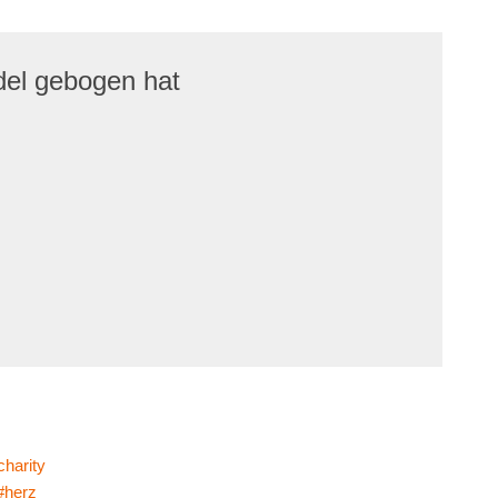
del gebogen hat
charity
#herz