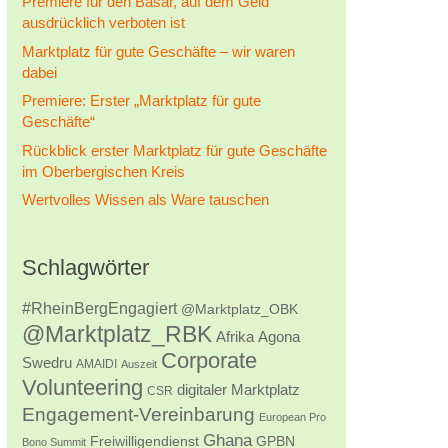
Premiere für den Basar, auf dem Geld
ausdrücklich verboten ist
Marktplatz für gute Geschäfte – wir waren
dabei
Premiere: Erster „Marktplatz für gute
Geschäfte“
Rückblick erster Marktplatz für gute Geschäfte
im Oberbergischen Kreis
Wertvolles Wissen als Ware tauschen
Schlagwörter
#RheinBergEngagiert
@Marktplatz_OBK
@Marktplatz_RBK
Afrika
Agona
Corporate
Swedru
AMAIDI
Auszeit
Volunteering
digitaler Marktplatz
CSR
Engagement-Vereinbarung
European Pro
Ghana
Freiwilligendienst
GPBN
Bono Summit