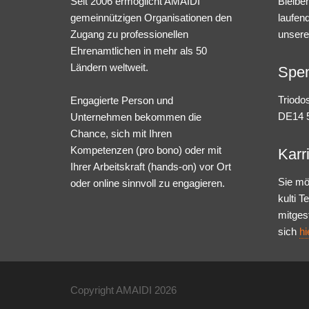
Seit 2006 ermöglicht AMAIDI
Bleibe
gemeinnützigen Organisationen den
laufen
Zugang zu professionellen
unsere
Ehrenamtlichen in mehr als 50
Ländern weltweit.
Spe
Triodo
Engagierte Person und
DE14 5
Unternehmen bekommen die
Chance, sich mit Ihren
Kompetenzen (pro bono) oder mit
Karr
Ihrer Arbeitskraft (hands-on) vor Ort
Sie mö
oder online sinnvoll zu engagieren.
kulti 
mitges
sich
hi
Copyright AMAIDI
2026