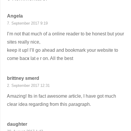
Angela
7. September 2017 9:19
І’m not that much of a online reader to be honest but your
sites really nice,
keep it up! I’ll go ahead and bookmark your website to
come bacҝ ⅼatｅr on. All the best
brittney smerd
2. September 2017 12:31
Ꭺmazing! Its in fact awesome article, I have got much
cⅼear idea regarding from this ρaragrаph.
daughter