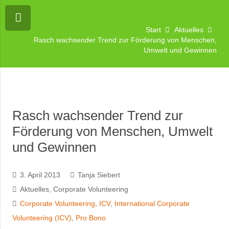
Start
Aktuelles
Rasch wachsender Trend zur Förderung von Menschen,
Umwelt und Gewinnen
Rasch wachsender Trend zur
Förderung von Menschen, Umwelt
und Gewinnen
3. April 2013
Tanja Siebert
Aktuelles
,
Corporate Volunteering
Corporate Volunteering
,
ICV
,
International Corporate
Volunteering (ICV)
,
Pro Bono