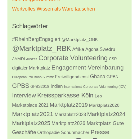
Wertvolles Wissen als Ware tauschen
Schlagwörter
#RheinBergEngagiert
@Marktplatz_OBK
@Marktplatz_RBK
Afrika
Agona Swedru
Corporate Volunteering
AMAIDI
CSR
Auszeit
Engagement-Vereinbarung
digitaler Marktplatz
Ghana
Freiwilligendienst
GPBN
European Pro Bono Summit
GPBS
Indien
GPBS2018
International Corporate Volunteering (ICV)
Kreissparkasse Köln
Interview
Leo
Marktplatz2019
Marketplace 2021
Marktplatz2020
Marktplatz2021
Marktplatz2024
Marktplatz2023
Marktplatz2025
Marktplatz2026
Marktplatz Gute
Presse
Geschäfte
Orthopädie Schuhmacher