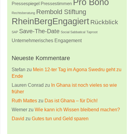
Pro Bono
Pressestimmen
Pressespiegel
Rembold Stiftung
Rechtsberatung
RheinBergEngagiert
Rückblick
Save-The-Date
SAP
Social Sabbatical
Taproot
Unternehmerisches Engagement
Neueste Kommentare
Stefan
zu
Mein 12-ter Tag im Agona Swedru geht zu
Ende
Lauren Conrad
zu
In Ghana ist noch vieles so wie
früher
Ruth Mattes
zu
Das ist Ghana – für Dich!
Werner
zu
Wie kann ich Wissen bleibend machen?
David
zu
Gutes tun und Geld sparen