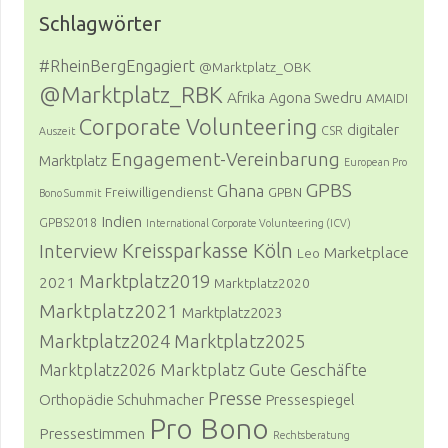
Schlagwörter
#RheinBergEngagiert
@Marktplatz_OBK
@Marktplatz_RBK
Afrika
Agona Swedru
AMAIDI
Corporate Volunteering
digitaler
CSR
Auszeit
Engagement-Vereinbarung
Marktplatz
European Pro
GPBS
Ghana
Freiwilligendienst
GPBN
Bono Summit
Indien
GPBS2018
International Corporate Volunteering (ICV)
Kreissparkasse Köln
Interview
Marketplace
Leo
Marktplatz2019
2021
Marktplatz2020
Marktplatz2021
Marktplatz2023
Marktplatz2024
Marktplatz2025
Marktplatz Gute Geschäfte
Marktplatz2026
Presse
Orthopädie Schuhmacher
Pressespiegel
Pro Bono
Pressestimmen
Rechtsberatung