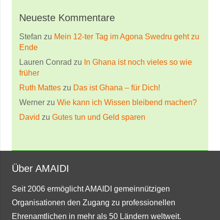
Neueste Kommentare
Stefan
zu
Mein 12-ter Tag im Agona Swedru geht zu
Ende
Lauren Conrad
zu
In Ghana ist noch vieles so wie
früher
Ruth Mattes
zu
Das ist Ghana – für Dich!
Werner
zu
Wie kann ich Wissen bleibend machen?
David
zu
Gutes tun und Geld sparen
Über AMAIDI
Seit 2006 ermöglicht AMAIDI gemeinnützigen
Organisationen den Zugang zu professionellen
Ehrenamtlichen in mehr als 50 Ländern weltweit.