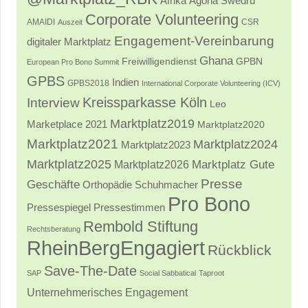
Afrika
Agona Swedru
Corporate Volunteering
AMAIDI
CSR
Auszeit
Engagement-Vereinbarung
digitaler Marktplatz
Ghana
Freiwilligendienst
GPBN
European Pro Bono Summit
GPBS
Indien
GPBS2018
International Corporate Volunteering (ICV)
Kreissparkasse Köln
Interview
Leo
Marktplatz2019
Marketplace 2021
Marktplatz2020
Marktplatz2021
Marktplatz2024
Marktplatz2023
Marktplatz2025
Marktplatz2026
Marktplatz Gute
Presse
Geschäfte
Orthopädie Schuhmacher
Pro Bono
Pressestimmen
Pressespiegel
Rembold Stiftung
Rechtsberatung
RheinBergEngagiert
Rückblick
Save-The-Date
SAP
Social Sabbatical
Taproot
Unternehmerisches Engagement