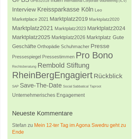
Indien
GPBS2018
International Corporate Volunteering (ICV)
Kreissparkasse Köln
Interview
Leo
Marktplatz2019
Marketplace 2021
Marktplatz2020
Marktplatz2021
Marktplatz2024
Marktplatz2023
Marktplatz2025
Marktplatz2026
Marktplatz Gute
Presse
Geschäfte
Orthopädie Schuhmacher
Pro Bono
Pressestimmen
Pressespiegel
Rembold Stiftung
Rechtsberatung
RheinBergEngagiert
Rückblick
Save-The-Date
SAP
Social Sabbatical
Taproot
Unternehmerisches Engagement
Neueste Kommentare
Stefan
zu
Mein 12-ter Tag im Agona Swedru geht zu
Ende