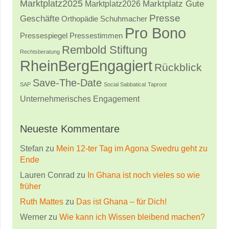
Marktplatz2025
Marktplatz2026
Marktplatz Gute
Presse
Geschäfte
Orthopädie Schuhmacher
Pro Bono
Pressestimmen
Pressespiegel
Rembold Stiftung
Rechtsberatung
RheinBergEngagiert
Rückblick
Save-The-Date
SAP
Social Sabbatical
Taproot
Unternehmerisches Engagement
Neueste Kommentare
Stefan
zu
Mein 12-ter Tag im Agona Swedru geht zu
Ende
Lauren Conrad
zu
In Ghana ist noch vieles so wie
früher
Ruth Mattes
zu
Das ist Ghana – für Dich!
Werner
zu
Wie kann ich Wissen bleibend machen?