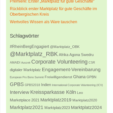
Premiere: Erster „Marktplatz für gute Geschäfte“
Rückblick erster Marktplatz für gute Geschäfte im
Oberbergischen Kreis
Wertvolles Wissen als Ware tauschen
Schlagwörter
#RheinBergEngagiert
@Marktplatz_OBK
@Marktplatz_RBK
Afrika
Agona Swedru
Corporate Volunteering
AMAIDI
CSR
Auszeit
Engagement-Vereinbarung
digitaler Marktplatz
Ghana
Freiwilligendienst
GPBN
European Pro Bono Summit
GPBS
Indien
GPBS2018
International Corporate Volunteering (ICV)
Kreissparkasse Köln
Interview
Leo
Marktplatz2019
Marketplace 2021
Marktplatz2020
Marktplatz2021
Marktplatz2024
Marktplatz2023