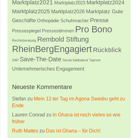
Marktplatz2021
Marktplatz2024
Marktplatz2023
Marktplatz2025
Marktplatz2026
Marktplatz Gute
Presse
Geschäfte
Orthopädie Schuhmacher
Pro Bono
Pressestimmen
Pressespiegel
Rembold Stiftung
Rechtsberatung
RheinBergEngagiert
Rückblick
Save-The-Date
SAP
Social Sabbatical
Taproot
Unternehmerisches Engagement
Neueste Kommentare
Stefan
zu
Mein 12-ter Tag im Agona Swedru geht zu
Ende
Lauren Conrad
zu
In Ghana ist noch vieles so wie
früher
Ruth Mattes
zu
Das ist Ghana – für Dich!