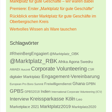
Marktplatz für gute Geschäfte – wir waren dabei
Premiere: Erster „Marktplatz für gute Geschäfte“
Rückblick erster Marktplatz für gute Geschäfte im
Oberbergischen Kreis
Wertvolles Wissen als Ware tauschen
Schlagwörter
#RheinBergEngagiert
@Marktplatz_OBK
@Marktplatz_RBK
Afrika
Agona Swedru
Corporate Volunteering
AMAIDI
CSR
Auszeit
Engagement-Vereinbarung
digitaler Marktplatz
Ghana
Freiwilligendienst
GPBN
European Pro Bono Summit
GPBS
Indien
GPBS2018
International Corporate Volunteering (ICV)
Kreissparkasse Köln
Interview
Leo
Marktplatz2019
Marketplace 2021
Marktplatz2020