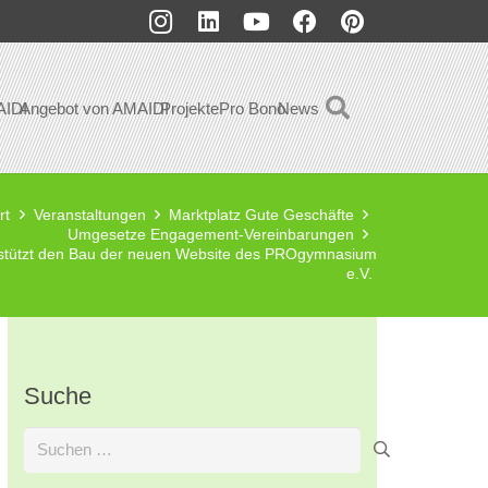
AIDI
Angebot von AMAIDI
Projekte
Pro Bono
News
rt
Veranstaltungen
Marktplatz Gute Geschäfte
Umgesetze Engagement-Vereinbarungen
rstützt den Bau der neuen Website des PROgymnasium
e.V.
Suche
Suchen
nach: