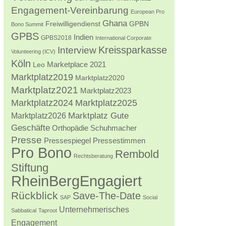
Engagement-Vereinbarung
European Pro
Ghana
Freiwilligendienst
GPBN
Bono Summit
GPBS
Indien
GPBS2018
International Corporate
Kreissparkasse
Interview
Volunteering (ICV)
Köln
Marketplace 2021
Leo
Marktplatz2019
Marktplatz2020
Marktplatz2021
Marktplatz2023
Marktplatz2024
Marktplatz2025
Marktplatz2026
Marktplatz Gute
Geschäfte
Orthopädie Schuhmacher
Presse
Pressestimmen
Pressespiegel
Pro Bono
Rembold
Rechtsberatung
Stiftung
RheinBergEngagiert
Rückblick
Save-The-Date
SAP
Social
Unternehmerisches
Sabbatical
Taproot
Engagement