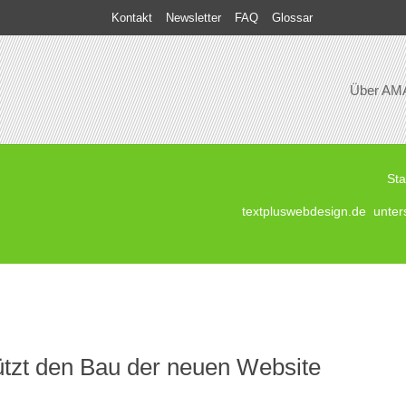
Kontakt
Newsletter
FAQ
Glossar
Über AM
Sta
textpluswebdesign.de unte
ützt den Bau der neuen Website