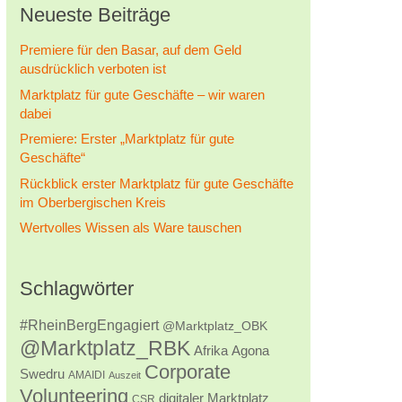
Neueste Beiträge
Premiere für den Basar, auf dem Geld
ausdrücklich verboten ist
Marktplatz für gute Geschäfte – wir waren
dabei
Premiere: Erster „Marktplatz für gute
Geschäfte“
Rückblick erster Marktplatz für gute Geschäfte
im Oberbergischen Kreis
Wertvolles Wissen als Ware tauschen
Schlagwörter
#RheinBergEngagiert
@Marktplatz_OBK
@Marktplatz_RBK
Afrika
Agona
Corporate
Swedru
AMAIDI
Auszeit
Volunteering
digitaler Marktplatz
CSR