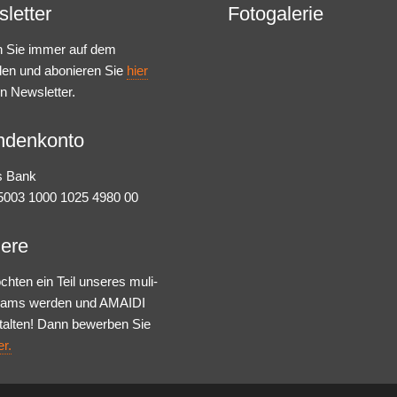
letter
Fotogalerie
n Sie immer auf dem
den und abonieren Sie
hier
n Newsletter.
ndenkonto
s Bank
003 1000 1025 4980 00
iere
chten ein Teil unseres muli-
Teams werden und AMAIDI
talten! Dann bewerben Sie
er.