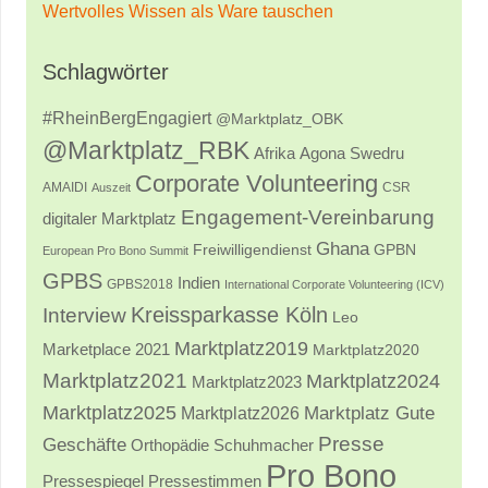
Wertvolles Wissen als Ware tauschen
Schlagwörter
#RheinBergEngagiert
@Marktplatz_OBK
@Marktplatz_RBK
Afrika
Agona Swedru
Corporate Volunteering
AMAIDI
CSR
Auszeit
Engagement-Vereinbarung
digitaler Marktplatz
Ghana
Freiwilligendienst
GPBN
European Pro Bono Summit
GPBS
Indien
GPBS2018
International Corporate Volunteering (ICV)
Kreissparkasse Köln
Interview
Leo
Marktplatz2019
Marketplace 2021
Marktplatz2020
Marktplatz2021
Marktplatz2024
Marktplatz2023
Marktplatz2025
Marktplatz2026
Marktplatz Gute
Presse
Geschäfte
Orthopädie Schuhmacher
Pro Bono
Pressestimmen
Pressespiegel