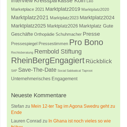
Kreissparkasse Köln
Interview
Leo
Marktplatz2019
Marketplace 2021
Marktplatz2020
Marktplatz2021
Marktplatz2024
Marktplatz2023
Marktplatz2025
Marktplatz2026
Marktplatz Gute
Presse
Geschäfte
Orthopädie Schuhmacher
Pro Bono
Pressestimmen
Pressespiegel
Rembold Stiftung
Rechtsberatung
RheinBergEngagiert
Rückblick
Save-The-Date
SAP
Social Sabbatical
Taproot
Unternehmerisches Engagement
Neueste Kommentare
Stefan
zu
Mein 12-ter Tag im Agona Swedru geht zu
Ende
Lauren Conrad
zu
In Ghana ist noch vieles so wie