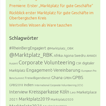
Premiere: Erster „Marktplatz für gute Geschäfte“
Rückblick erster Marktplatz für gute Geschäfte im
Oberbergischen Kreis
Wertvolles Wissen als Ware tauschen
Schlagwörter
#RheinBergEngagiert
@Marktplatz_OBK
@Marktplatz_RBK
Afrika
Agona Swedru
AMAIDI
Corporate Volunteering
digitaler
CSR
Auszeit
Engagement-Vereinbarung
Marktplatz
European Pro
GPBS
Ghana
Freiwilligendienst
GPBN
Bono Summit
Indien
GPBS2018
International Corporate Volunteering (ICV)
Kreissparkasse Köln
Interview
Marketplace
Leo
Marktplatz2019
2021
Marktplatz2020