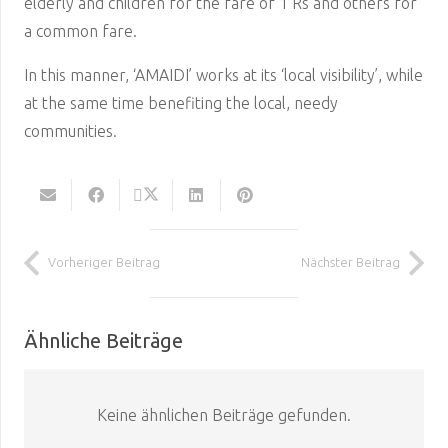
elderly and children for the fare of 1 Rs and others for
a common fare.
In this manner, ‘AMAIDI’ works at its ‘local visibility’, while
at the same time benefiting the local, needy
communities.
Vorheriger Beitrag
Nächster Beitrag
Ähnliche Beiträge
Keine ähnlichen Beiträge gefunden.