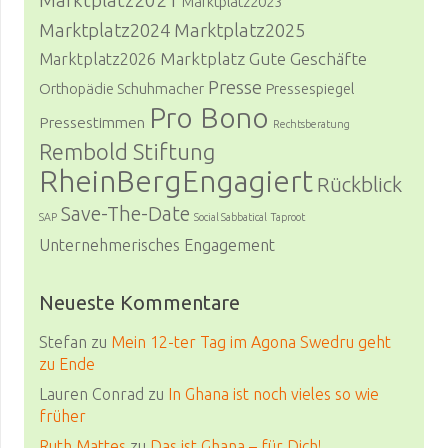
Marktplatz2021
Marktplatz2023
Marktplatz2024
Marktplatz2025
Marktplatz Gute Geschäfte
Marktplatz2026
Presse
Orthopädie Schuhmacher
Pressespiegel
Pro Bono
Pressestimmen
Rechtsberatung
Rembold Stiftung
RheinBergEngagiert
Rückblick
Save-The-Date
SAP
Social Sabbatical
Taproot
Unternehmerisches Engagement
Neueste Kommentare
Stefan
zu
Mein 12-ter Tag im Agona Swedru geht
zu Ende
Lauren Conrad
zu
In Ghana ist noch vieles so wie
früher
Ruth Mattes
zu
Das ist Ghana – für Dich!