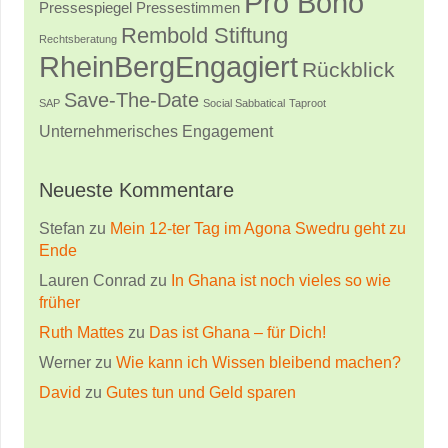
Pro Bono
Pressestimmen
Pressespiegel
Rembold Stiftung
Rechtsberatung
RheinBergEngagiert
Rückblick
Save-The-Date
SAP
Social Sabbatical
Taproot
Unternehmerisches Engagement
Neueste Kommentare
Stefan
zu
Mein 12-ter Tag im Agona Swedru geht zu
Ende
Lauren Conrad
zu
In Ghana ist noch vieles so wie
früher
Ruth Mattes
zu
Das ist Ghana – für Dich!
Werner
zu
Wie kann ich Wissen bleibend machen?
David
zu
Gutes tun und Geld sparen