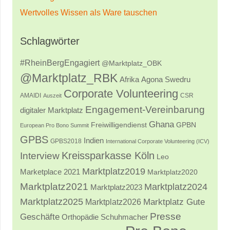
Wertvolles Wissen als Ware tauschen
Schlagwörter
#RheinBergEngagiert
@Marktplatz_OBK
@Marktplatz_RBK
Afrika
Agona Swedru
Corporate Volunteering
AMAIDI
CSR
Auszeit
Engagement-Vereinbarung
digitaler Marktplatz
Ghana
Freiwilligendienst
GPBN
European Pro Bono Summit
GPBS
Indien
GPBS2018
International Corporate Volunteering (ICV)
Kreissparkasse Köln
Interview
Leo
Marktplatz2019
Marketplace 2021
Marktplatz2020
Marktplatz2021
Marktplatz2024
Marktplatz2023
Marktplatz2025
Marktplatz2026
Marktplatz Gute
Presse
Geschäfte
Orthopädie Schuhmacher