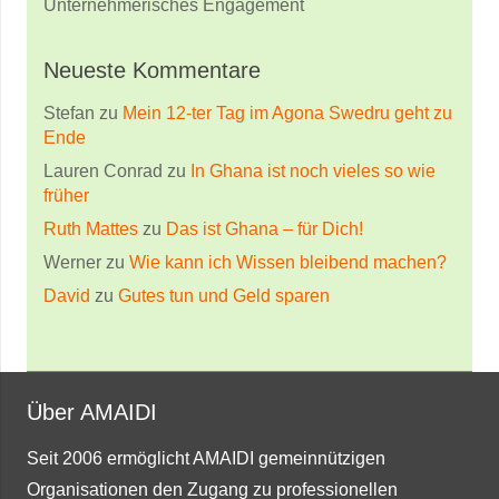
Unternehmerisches Engagement
Neueste Kommentare
Stefan
zu
Mein 12-ter Tag im Agona Swedru geht zu
Ende
Lauren Conrad
zu
In Ghana ist noch vieles so wie
früher
Ruth Mattes
zu
Das ist Ghana – für Dich!
Werner
zu
Wie kann ich Wissen bleibend machen?
David
zu
Gutes tun und Geld sparen
Über AMAIDI
Seit 2006 ermöglicht AMAIDI gemeinnützigen
Organisationen den Zugang zu professionellen