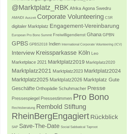
@Marktplatz_RBK
Afrika
Agona Swedru
Corporate Volunteering
AMAIDI
CSR
Auszeit
Engagement-Vereinbarung
digitaler Marktplatz
Ghana
Freiwilligendienst
GPBN
European Pro Bono Summit
GPBS
Indien
GPBS2018
International Corporate Volunteering (ICV)
Kreissparkasse Köln
Interview
Leo
Marktplatz2019
Marketplace 2021
Marktplatz2020
Marktplatz2021
Marktplatz2024
Marktplatz2023
Marktplatz2025
Marktplatz2026
Marktplatz Gute
Presse
Geschäfte
Orthopädie Schuhmacher
Pro Bono
Pressestimmen
Pressespiegel
Rembold Stiftung
Rechtsberatung
RheinBergEngagiert
Rückblick
Save-The-Date
SAP
Social Sabbatical
Taproot