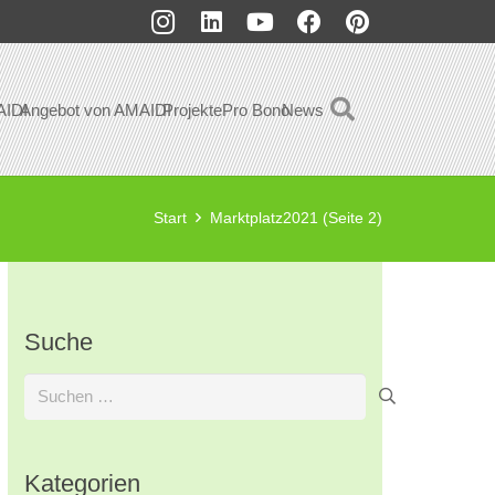
AIDI
Angebot von AMAIDI
Projekte
Pro Bono
News
Start
Marktplatz2021
(Seite 2)
Suche
Suchen
nach:
Kategorien