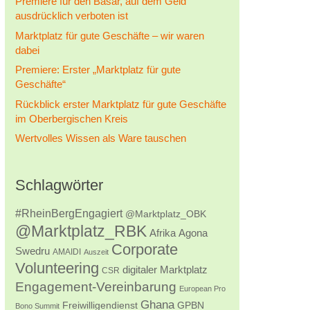
Premiere für den Basar, auf dem Geld
ausdrücklich verboten ist
Marktplatz für gute Geschäfte – wir waren
dabei
Premiere: Erster „Marktplatz für gute
Geschäfte“
Rückblick erster Marktplatz für gute Geschäfte
im Oberbergischen Kreis
Wertvolles Wissen als Ware tauschen
Schlagwörter
#RheinBergEngagiert
@Marktplatz_OBK
@Marktplatz_RBK
Afrika
Agona
Corporate
Swedru
AMAIDI
Auszeit
Volunteering
digitaler Marktplatz
CSR
Engagement-Vereinbarung
European Pro
Ghana
Freiwilligendienst
GPBN
Bono Summit