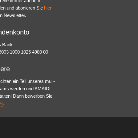
n Sie immer auf dem
den und abonieren Sie
hier
n Newsletter.
ndenkonto
s Bank
003 1000 1025 4980 00
iere
chten ein Teil unseres muli-
Teams werden und AMAIDI
talten! Dann bewerben Sie
er.