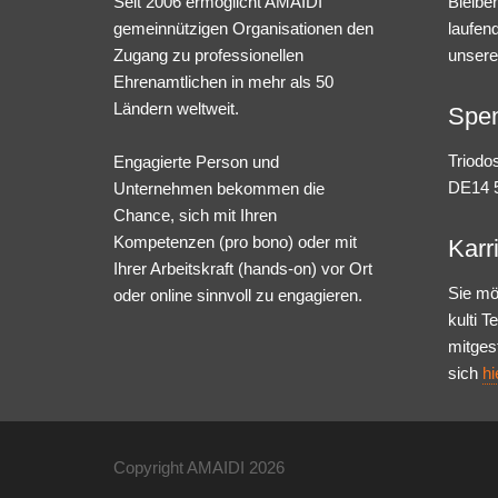
Seit 2006 ermöglicht AMAIDI
Bleibe
gemeinnützigen Organisationen den
laufen
Zugang zu professionellen
unsere
Ehrenamtlichen in mehr als 50
Ländern weltweit.
Spe
Triodo
Engagierte Person und
DE14 5
Unternehmen bekommen die
Chance, sich mit Ihren
Kompetenzen (pro bono) oder mit
Karr
Ihrer Arbeitskraft (hands-on) vor Ort
Sie mö
oder online sinnvoll zu engagieren.
kulti 
mitges
sich
hi
Copyright AMAIDI
2026