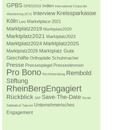
GPBS
Indien
GPBS2018
International Corporate
Kreissparkasse
Interview
Volunteering (ICV)
Köln
Marketplace 2021
Leo
Marktplatz2019
Marktplatz2020
Marktplatz2021
Marktplatz2023
Marktplatz2024
Marktplatz2025
Marktplatz2026
Marktplatz Gute
Geschäfte
Orthopädie Schuhmacher
Presse
Pressestimmen
Pressespiegel
Pro Bono
Rembold
Rechtsberatung
Stiftung
RheinBergEngagiert
Rückblick
Save-The-Date
SAP
Social
Unternehmerisches
Sabbatical
Taproot
Engagement