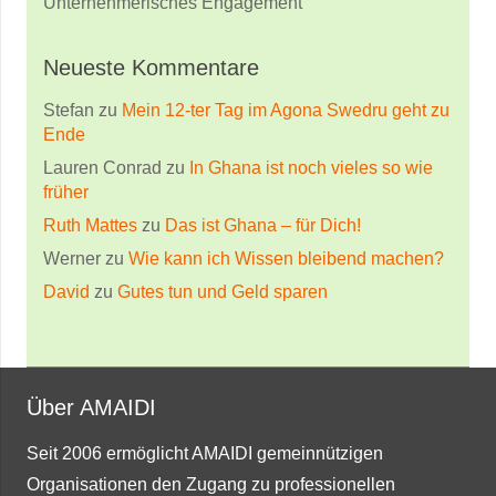
Unternehmerisches Engagement
Neueste Kommentare
Stefan
zu
Mein 12-ter Tag im Agona Swedru geht zu
Ende
Lauren Conrad
zu
In Ghana ist noch vieles so wie
früher
Ruth Mattes
zu
Das ist Ghana – für Dich!
Werner
zu
Wie kann ich Wissen bleibend machen?
David
zu
Gutes tun und Geld sparen
Über AMAIDI
Seit 2006 ermöglicht AMAIDI gemeinnützigen
Organisationen den Zugang zu professionellen