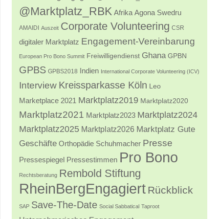
@Marktplatz_RBK
Afrika
Agona Swedru
Corporate Volunteering
AMAIDI
CSR
Auszeit
Engagement-Vereinbarung
digitaler Marktplatz
Ghana
Freiwilligendienst
GPBN
European Pro Bono Summit
GPBS
Indien
GPBS2018
International Corporate Volunteering (ICV)
Kreissparkasse Köln
Interview
Leo
Marktplatz2019
Marketplace 2021
Marktplatz2020
Marktplatz2021
Marktplatz2024
Marktplatz2023
Marktplatz2025
Marktplatz2026
Marktplatz Gute
Presse
Geschäfte
Orthopädie Schuhmacher
Pro Bono
Pressestimmen
Pressespiegel
Rembold Stiftung
Rechtsberatung
RheinBergEngagiert
Rückblick
Save-The-Date
SAP
Social Sabbatical
Taproot