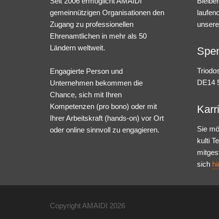
Seit 2006 ermöglicht AMAIDI
Bleibe
gemeinnützigen Organisationen den
laufen
Zugang zu professionellen
unsere
Ehrenamtlichen in mehr als 50
Ländern weltweit.
Spe
Triodo
Engagierte Person und
DE14 5
Unternehmen bekommen die
Chance, sich mit Ihren
Kompetenzen (pro bono) oder mit
Karr
Ihrer Arbeitskraft (hands-on) vor Ort
Sie mö
oder online sinnvoll zu engagieren.
kulti 
mitges
sich
hi
Copyright AMAIDI
2026