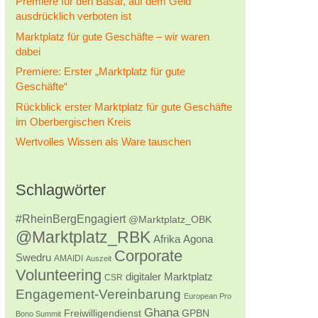
Premiere für den Basar, auf dem Geld
ausdrücklich verboten ist
Marktplatz für gute Geschäfte – wir waren
dabei
Premiere: Erster „Marktplatz für gute
Geschäfte“
Rückblick erster Marktplatz für gute Geschäfte
im Oberbergischen Kreis
Wertvolles Wissen als Ware tauschen
Schlagwörter
#RheinBergEngagiert
@Marktplatz_OBK
@Marktplatz_RBK
Afrika
Agona
Corporate
Swedru
AMAIDI
Auszeit
Volunteering
digitaler Marktplatz
CSR
Engagement-Vereinbarung
European Pro
Ghana
Freiwilligendienst
GPBN
Bono Summit