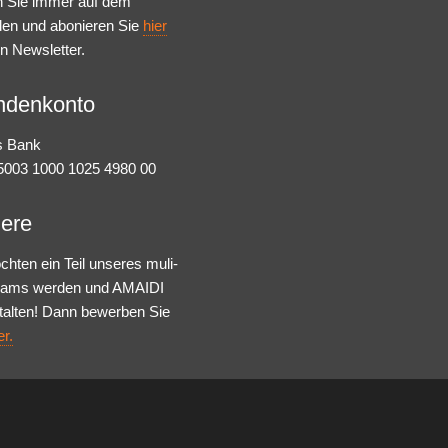
n Sie immer auf dem
den und abonieren Sie
hier
n Newsletter.
ndenkonto
s Bank
003 1000 1025 4980 00
iere
chten ein Teil unseres muli-
Teams werden und AMAIDI
talten! Dann bewerben Sie
er.