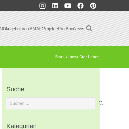
AIDI
Angebot von AMAIDI
Projekte
Pro Bono
News
Start
bewußter Leben
Suche
Suchen
nach:
Kategorien