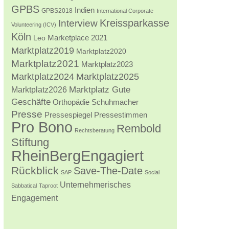
GPBS
Indien
GPBS2018
International Corporate
Kreissparkasse
Interview
Volunteering (ICV)
Köln
Marketplace 2021
Leo
Marktplatz2019
Marktplatz2020
Marktplatz2021
Marktplatz2023
Marktplatz2024
Marktplatz2025
Marktplatz2026
Marktplatz Gute
Geschäfte
Orthopädie Schuhmacher
Presse
Pressestimmen
Pressespiegel
Pro Bono
Rembold
Rechtsberatung
Stiftung
RheinBergEngagiert
Rückblick
Save-The-Date
SAP
Social
Unternehmerisches
Sabbatical
Taproot
Engagement