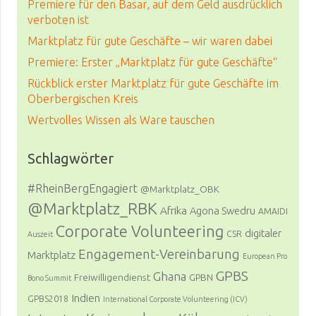
Premiere für den Basar, auf dem Geld ausdrücklich
verboten ist
Marktplatz für gute Geschäfte – wir waren dabei
Premiere: Erster „Marktplatz für gute Geschäfte“
Rückblick erster Marktplatz für gute Geschäfte im
Oberbergischen Kreis
Wertvolles Wissen als Ware tauschen
Schlagwörter
#RheinBergEngagiert
@Marktplatz_OBK
@Marktplatz_RBK
Afrika
Agona Swedru
AMAIDI
Corporate Volunteering
digitaler
CSR
Auszeit
Engagement-Vereinbarung
Marktplatz
European Pro
GPBS
Ghana
Freiwilligendienst
GPBN
Bono Summit
Indien
GPBS2018
International Corporate Volunteering (ICV)