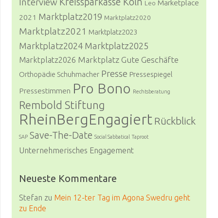
Kreissparkasse Köln
Interview
Marketplace
Leo
Marktplatz2019
2021
Marktplatz2020
Marktplatz2021
Marktplatz2023
Marktplatz2024
Marktplatz2025
Marktplatz Gute Geschäfte
Marktplatz2026
Presse
Orthopädie Schuhmacher
Pressespiegel
Pro Bono
Pressestimmen
Rechtsberatung
Rembold Stiftung
RheinBergEngagiert
Rückblick
Save-The-Date
SAP
Social Sabbatical
Taproot
Unternehmerisches Engagement
Neueste Kommentare
Stefan
zu
Mein 12-ter Tag im Agona Swedru geht
zu Ende