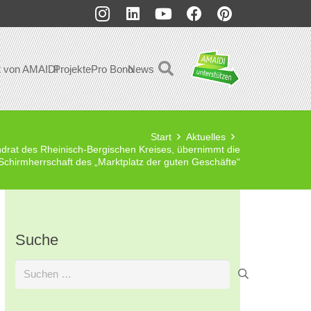
t von AMAIDI
Projekte
Pro Bono
News
Start
Aktuelles
rat des Rheinisch-Bergischen Kreises, übernimmt die
Schirmherrschaft des „Marktplatz der guten Geschäfte“
Suche
Suchen
nach: