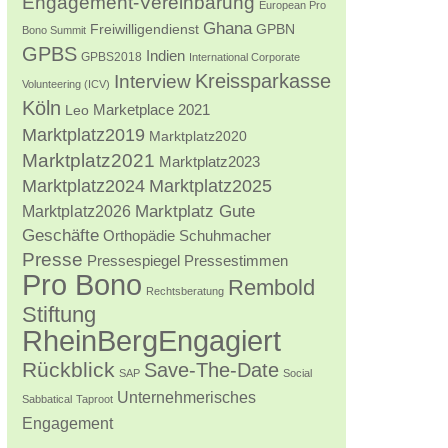
Engagement-Vereinbarung
European Pro
Ghana
Freiwilligendienst
GPBN
Bono Summit
GPBS
Indien
GPBS2018
International Corporate
Kreissparkasse
Interview
Volunteering (ICV)
Köln
Marketplace 2021
Leo
Marktplatz2019
Marktplatz2020
Marktplatz2021
Marktplatz2023
Marktplatz2024
Marktplatz2025
Marktplatz2026
Marktplatz Gute
Geschäfte
Orthopädie Schuhmacher
Presse
Pressestimmen
Pressespiegel
Pro Bono
Rembold
Rechtsberatung
Stiftung
RheinBergEngagiert
Rückblick
Save-The-Date
SAP
Social
Unternehmerisches
Sabbatical
Taproot
Engagement