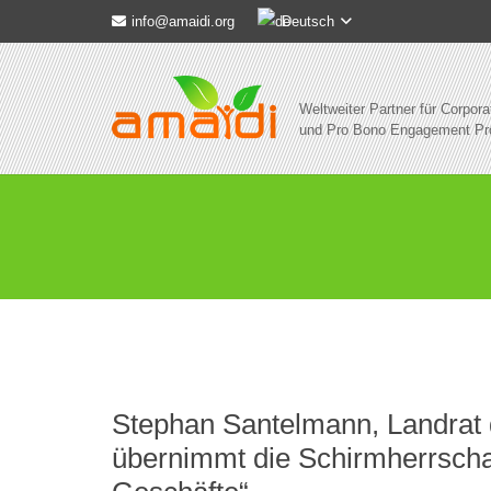
Deutsch
info@amaidi.org
Weltweiter Partner für Corpora
und Pro Bono Engagement P
Stephan Santelmann, Landrat 
übernimmt die Schirmherrschaf