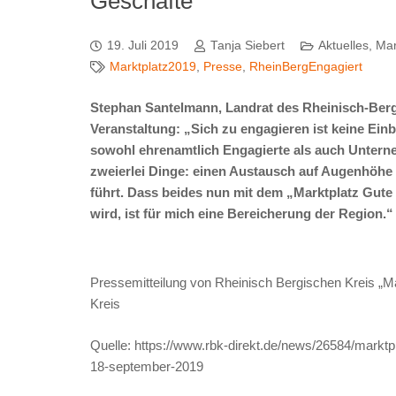
Geschäfte“
19. Juli 2019
Tanja Siebert
Aktuelles
,
Mar
Marktplatz2019
,
Presse
,
RheinBergEngagiert
Stephan Santelmann, Landrat des Rheinisch-Berg
Veranstaltung: „Sich zu engagieren ist keine Einb
sowohl ehrenamtlich Engagierte als auch Untern
zweierlei Dinge: einen Austausch auf Augenhöhe u
führt. Dass beides nun mit dem „Marktplatz Gute 
wird, ist für mich eine Bereicherung der Region.“
Pressemitteilung von Rheinisch Bergischen Kreis „M
Kreis
Quelle: https://www.rbk-direkt.de/news/26584/marktp
18-september-2019