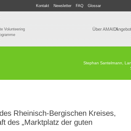
Kontakt
Newsletter
FAQ
Glossar
Über AMAIDI
Angebo
te Volunteering
rogramme
Stephan Santelmann, Land
des Rheinisch-Bergischen Kreises,
t des „Marktplatz der guten