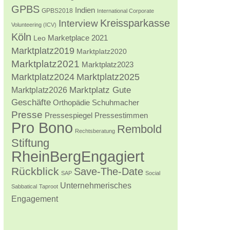
GPBS
Indien
GPBS2018
International Corporate
Kreissparkasse
Interview
Volunteering (ICV)
Köln
Marketplace 2021
Leo
Marktplatz2019
Marktplatz2020
Marktplatz2021
Marktplatz2023
Marktplatz2024
Marktplatz2025
Marktplatz2026
Marktplatz Gute
Geschäfte
Orthopädie Schuhmacher
Presse
Pressestimmen
Pressespiegel
Pro Bono
Rembold
Rechtsberatung
Stiftung
RheinBergEngagiert
Rückblick
Save-The-Date
SAP
Social
Unternehmerisches
Sabbatical
Taproot
Engagement