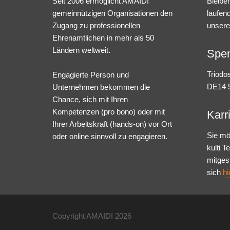
Seit 2006 ermöglicht AMAIDI
Bleibe
gemeinnützigen Organisationen den
laufen
Zugang zu professionellen
unsere
Ehrenamtlichen in mehr als 50
Ländern weltweit.
Spe
Triodo
Engagierte Person und
DE14 5
Unternehmen bekommen die
Chance, sich mit Ihren
Kompetenzen (pro bono) oder mit
Karr
Ihrer Arbeitskraft (hands-on) vor Ort
Sie mö
oder online sinnvoll zu engagieren.
kulti 
mitges
sich
hi
Copyright AMAIDI
2026