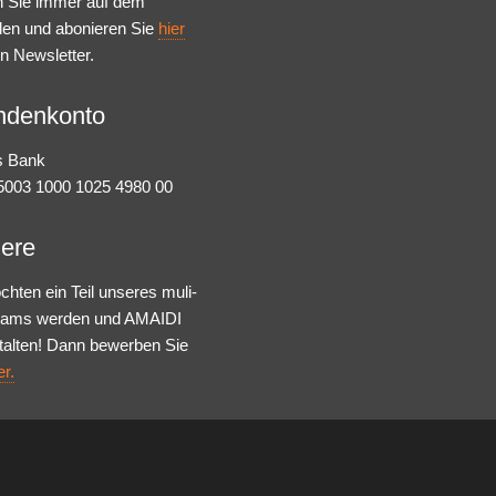
n Sie immer auf dem
den und abonieren Sie
hier
n Newsletter.
ndenkonto
s Bank
003 1000 1025 4980 00
iere
chten ein Teil unseres muli-
Teams werden und AMAIDI
talten! Dann bewerben Sie
er.