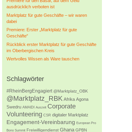
Premiere für den Basar, auf dem Geld
ausdrücklich verboten ist
Marktplatz für gute Geschäfte – wir waren
dabei
Premiere: Erster „Marktplatz für gute
Geschäfte“
Rückblick erster Marktplatz für gute Geschäfte
im Oberbergischen Kreis
Wertvolles Wissen als Ware tauschen
Schlagwörter
#RheinBergEngagiert
@Marktplatz_OBK
@Marktplatz_RBK
Afrika
Agona
Corporate
Swedru
AMAIDI
Auszeit
Volunteering
digitaler Marktplatz
CSR
Engagement-Vereinbarung
European Pro
Ghana
Freiwilligendienst
GPBN
Bono Summit