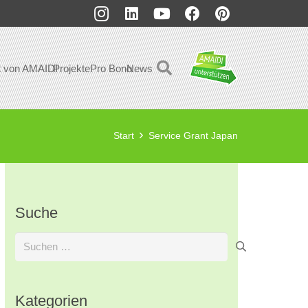
t von AMAIDI
Projekte
Pro Bono
News
Start
Service Grant Japan
Suche
Suchen
nach:
Kategorien