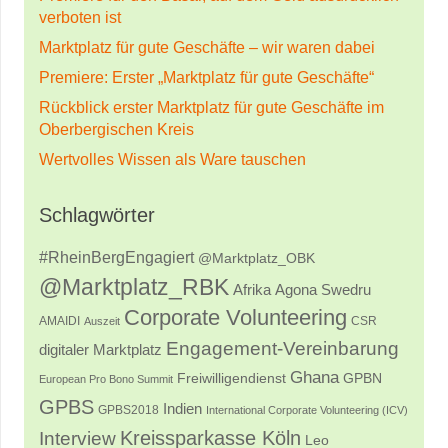
verboten ist
Marktplatz für gute Geschäfte – wir waren dabei
Premiere: Erster „Marktplatz für gute Geschäfte“
Rückblick erster Marktplatz für gute Geschäfte im
Oberbergischen Kreis
Wertvolles Wissen als Ware tauschen
Schlagwörter
#RheinBergEngagiert
@Marktplatz_OBK
@Marktplatz_RBK
Afrika
Agona Swedru
Corporate Volunteering
AMAIDI
CSR
Auszeit
Engagement-Vereinbarung
digitaler Marktplatz
Ghana
Freiwilligendienst
GPBN
European Pro Bono Summit
GPBS
Indien
GPBS2018
International Corporate Volunteering (ICV)
Kreissparkasse Köln
Interview
Leo