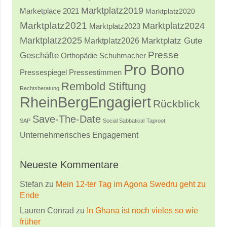
Marktplatz2019
Marketplace 2021
Marktplatz2020
Marktplatz2021
Marktplatz2024
Marktplatz2023
Marktplatz2025
Marktplatz2026
Marktplatz Gute
Presse
Geschäfte
Orthopädie Schuhmacher
Pro Bono
Pressestimmen
Pressespiegel
Rembold Stiftung
Rechtsberatung
RheinBergEngagiert
Rückblick
Save-The-Date
SAP
Social Sabbatical
Taproot
Unternehmerisches Engagement
Neueste Kommentare
Stefan
zu
Mein 12-ter Tag im Agona Swedru geht zu
Ende
Lauren Conrad
zu
In Ghana ist noch vieles so wie
früher